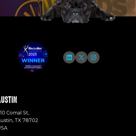
LinkedIn
X
Instagram
AUSTIN
10 Comal St,
ustin, TX 78702
USA