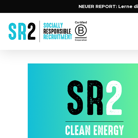
Skip
NEUER REPORT: Lerne di
to
main
content