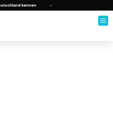
Menu
eutschland kennen
DE
TALENTE FINDEN
JOBS DURCHSUCHEN
Menu